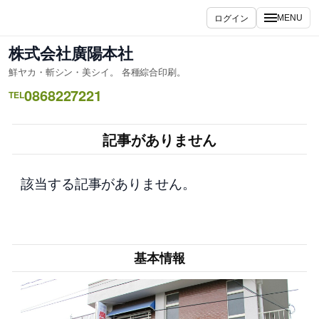
内
ログイン
MENU
容
を
株式会社廣陽本社
ス
鮮ヤカ・斬シン・美シイ。 各種綜合印刷。
キ
0868227221
ッ
TEL
プ
記事がありません
該当する記事がありません。
基本情報