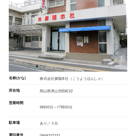
名称(かな)
株式会社廣陽本社（こうようほんしゃ）
所在地
岡山県津山市田町22
営業時間
9時00分～17時00分
駐車場
あり／３台
電話番号
0868227221