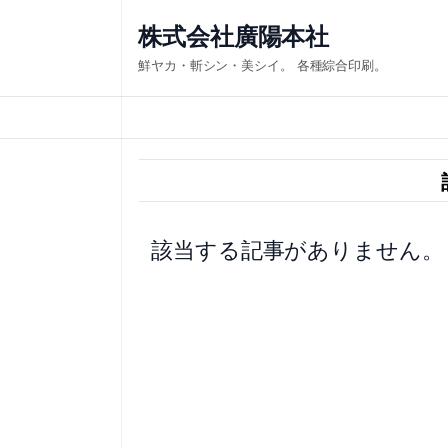
内
株式会社廣陽本社
容
鮮ヤカ・斬シン・美シイ。 各種綜合印刷。
を
ス
キ
ッ
プ
該当する記事がありません。