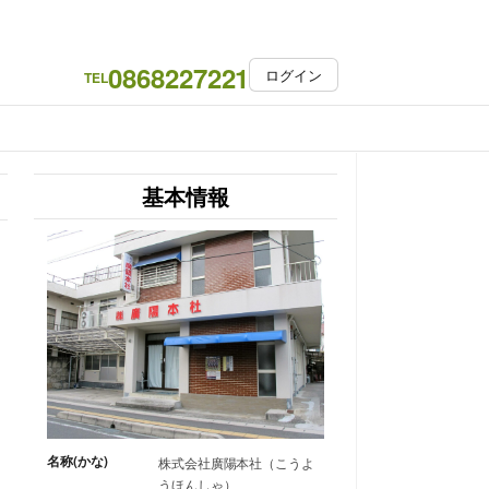
0868227221
ログイン
TEL
基本情報
名称(かな)
株式会社廣陽本社（こうよ
うほんしゃ）