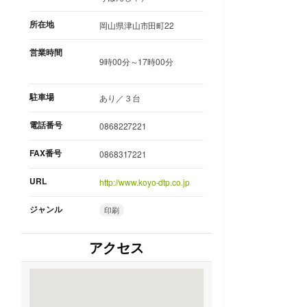
所在地
岡山県津山市田町22
営業時間
9時00分～17時00分
駐車場
あり／３台
電話番号
0868227221
FAX番号
0868317221
URL
http://www.koyo-dtp.co.jp
ジャンル
印刷
アクセス