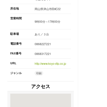
所在地
岡山県津山市田町22
営業時間
9時00分～17時00分
駐車場
あり／３台
電話番号
0868227221
FAX番号
0868317221
URL
http://www.koyo-dtp.co.jp
ジャンル
印刷
アクセス