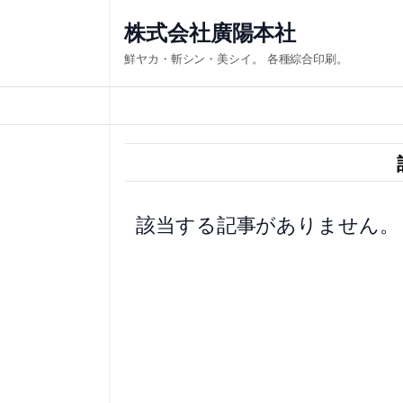
内
株式会社廣陽本社
容
鮮ヤカ・斬シン・美シイ。 各種綜合印刷。
を
ス
キ
ッ
プ
該当する記事がありません。