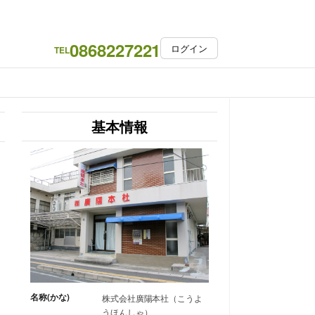
0868227221
ログイン
TEL
基本情報
名称(かな)
株式会社廣陽本社（こうよ
うほんしゃ）