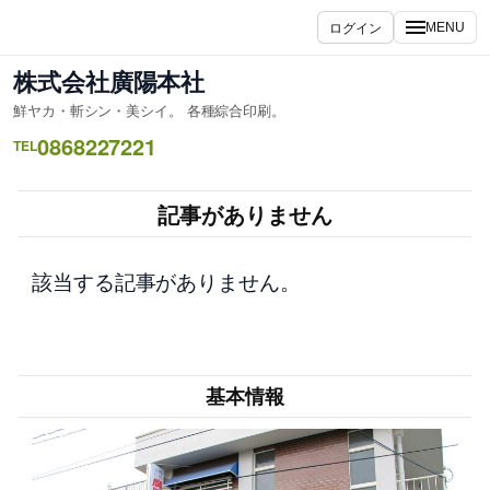
内
ログイン
MENU
容
を
株式会社廣陽本社
ス
鮮ヤカ・斬シン・美シイ。 各種綜合印刷。
キ
0868227221
ッ
TEL
プ
記事がありません
該当する記事がありません。
基本情報