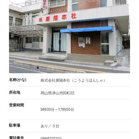
名称(かな)
株式会社廣陽本社（こうようほんしゃ）
所在地
岡山県津山市田町22
営業時間
9時00分～17時00分
駐車場
あり／３台
電話番号
0868227221