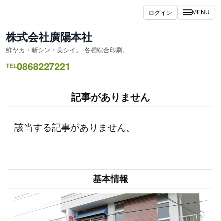
内
ログイン
MENU
容
を
株式会社廣陽本社
ス
鮮ヤカ・斬シン・美シイ。 各種綜合印刷。
キ
0868227221
ッ
TEL
プ
記事がありません
該当する記事がありません。
基本情報