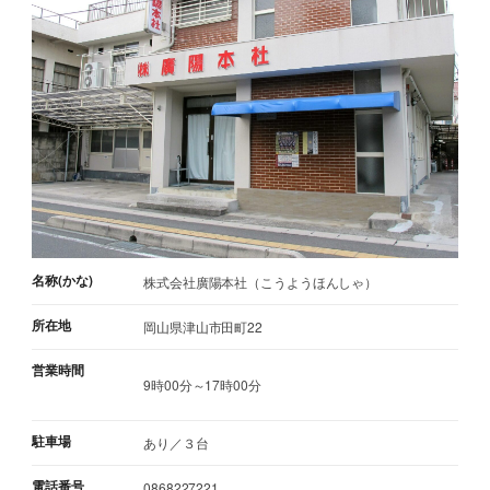
名称(かな)
株式会社廣陽本社（こうようほんしゃ）
所在地
岡山県津山市田町22
営業時間
9時00分～17時00分
駐車場
あり／３台
電話番号
0868227221