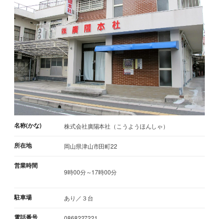
名称(かな)
株式会社廣陽本社（こうようほんしゃ）
所在地
岡山県津山市田町22
営業時間
9時00分～17時00分
駐車場
あり／３台
電話番号
0868227221