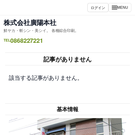
内
ログイン
MENU
容
を
株式会社廣陽本社
ス
鮮ヤカ・斬シン・美シイ。 各種綜合印刷。
キ
0868227221
ッ
TEL
プ
記事がありません
該当する記事がありません。
基本情報