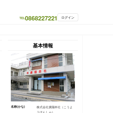
0868227221
ログイン
TEL
基本情報
名称(かな)
株式会社廣陽本社（こうよ
うほんしゃ）