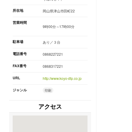
所在地
岡山県津山市田町22
営業時間
9時00分～17時00分
駐車場
あり／３台
電話番号
0868227221
FAX番号
0868317221
URL
http://www.koyo-dtp.co.jp
ジャンル
印刷
アクセス