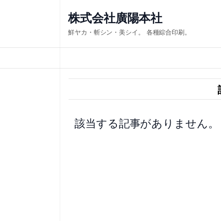
内
株式会社廣陽本社
容
鮮ヤカ・斬シン・美シイ。 各種綜合印刷。
を
ス
キ
ッ
プ
該当する記事がありません。