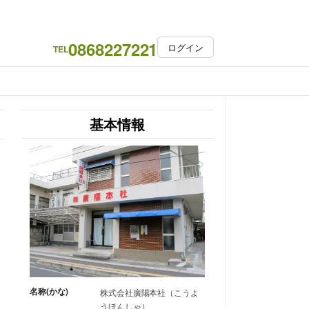
0868227221
ログイン
TEL
基本情報
名称(かな)
株式会社廣陽本社（こうよ
うほんしゃ）