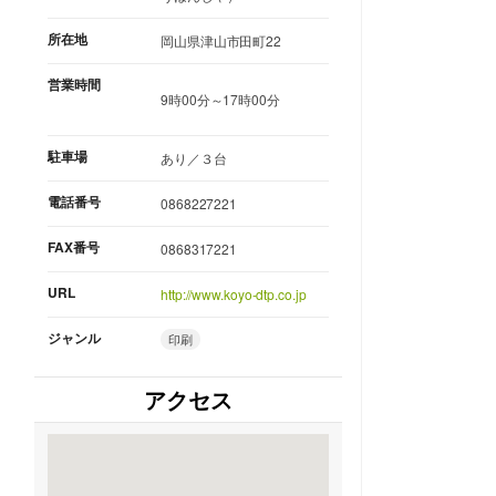
所在地
岡山県津山市田町22
営業時間
9時00分～17時00分
駐車場
あり／３台
電話番号
0868227221
FAX番号
0868317221
URL
http://www.koyo-dtp.co.jp
ジャンル
印刷
アクセス