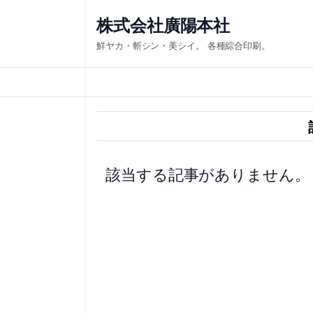
内
株式会社廣陽本社
容
鮮ヤカ・斬シン・美シイ。 各種綜合印刷。
を
ス
キ
ッ
プ
該当する記事がありません。