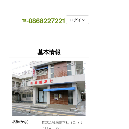
0868227221
ログイン
TEL
基本情報
名称(かな)
株式会社廣陽本社（こうよ
うほんしゃ）