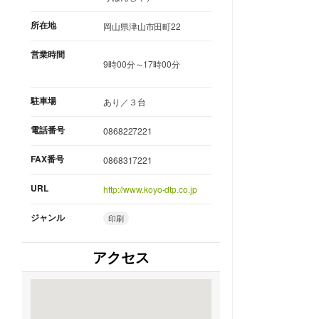
所在地
岡山県津山市田町22
営業時間
9時00分～17時00分
駐車場
あり／３台
電話番号
0868227221
FAX番号
0868317221
URL
http://www.koyo-dtp.co.jp
ジャンル
印刷
アクセス