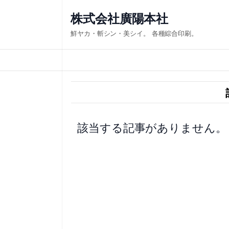
内
株式会社廣陽本社
容
鮮ヤカ・斬シン・美シイ。 各種綜合印刷。
を
ス
キ
ッ
プ
該当する記事がありません。