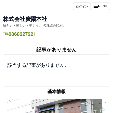
内
ログイン
MENU
容
を
株式会社廣陽本社
ス
鮮ヤカ・斬シン・美シイ。 各種綜合印刷。
キ
0868227221
ッ
TEL
プ
記事がありません
該当する記事がありません。
基本情報