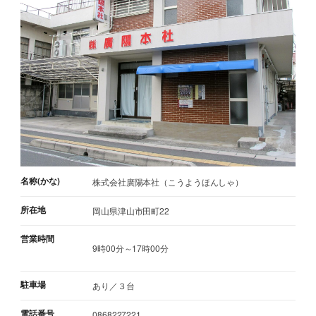
名称(かな)
株式会社廣陽本社（こうようほんしゃ）
所在地
岡山県津山市田町22
営業時間
9時00分～17時00分
駐車場
あり／３台
電話番号
0868227221