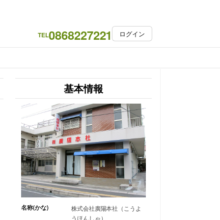
0868227221
ログイン
TEL
基本情報
名称(かな)
株式会社廣陽本社（こうよ
うほんしゃ）