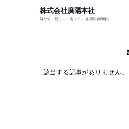
内
株式会社廣陽本社
容
鮮ヤカ・斬シン・美シイ。 各種綜合印刷。
を
ス
キ
ッ
プ
該当する記事がありません。