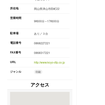
所在地
岡山県津山市田町22
営業時間
9時00分～17時00分
駐車場
あり／３台
電話番号
0868227221
FAX番号
0868317221
URL
http://www.koyo-dtp.co.jp
ジャンル
印刷
アクセス