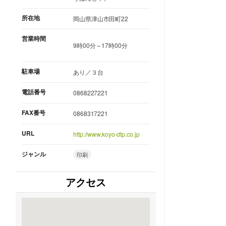
所在地
岡山県津山市田町22
営業時間
9時00分～17時00分
駐車場
あり／３台
電話番号
0868227221
FAX番号
0868317221
URL
http://www.koyo-dtp.co.jp
ジャンル
印刷
アクセス