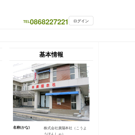
0868227221
ログイン
TEL
基本情報
名称(かな)
株式会社廣陽本社（こうよ
うほんしゃ）