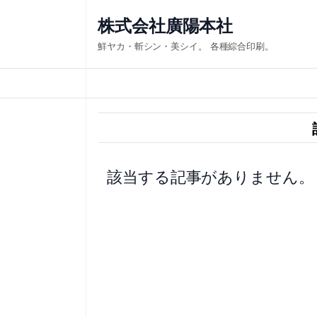
内
株式会社廣陽本社
容
鮮ヤカ・斬シン・美シイ。 各種綜合印刷。
を
ス
キ
ッ
プ
該当する記事がありません。