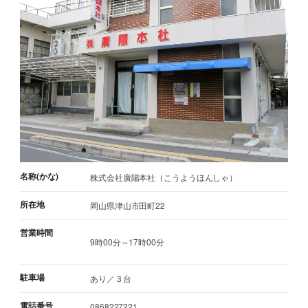
名称(かな)
株式会社廣陽本社（こうようほんしゃ）
所在地
岡山県津山市田町22
営業時間
9時00分～17時00分
駐車場
あり／３台
電話番号
0868227221