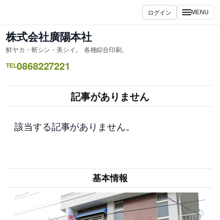
内
ログイン
MENU
容
を
株式会社廣陽本社
ス
鮮ヤカ・斬シン・美シイ。 各種綜合印刷。
キ
0868227221
ッ
TEL
プ
記事がありません
該当する記事がありません。
基本情報